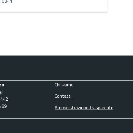
40341
pa
Chi siamo
gi
Contatti
3442
6489
Amministrazione trasparente