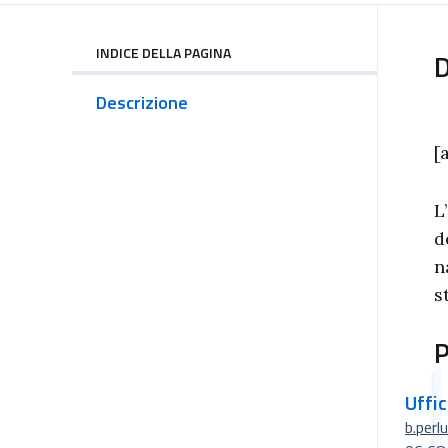
INDICE DELLA PAGINA
D
Descrizione
[
L
d
n
s
P
Uffi
b.perl