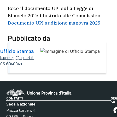
Ecco il documento UPI sulla Legge di
Bilancio 2025 illustrato alle Commissioni
Documento UPI audizione manovra 2025
Pubblicato da
Ufficio Stampa
b.perluigi@upinet.it
06 6840341
CONTATTI
SEG
SU
Sede Nazionale
Piazza Cardelli, 4
00186 – Roma