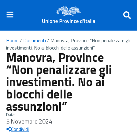
Home
/
Documenti
/
Manovra, Province “Non penalizzare gli
investimenti. No ai blocchi delle assunzioni”
Manovra, Province
“Non penalizzare gli
investimenti. No ai
blocchi delle
assunzioni”
Data:
5 Novembre 2024
Condividi