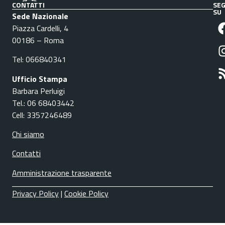
CONTATTI
SEG
SU
Sede Nazionale
Piazza Cardelli, 4
00186 – Roma
Tel: 066840341
Ufficio Stampa
Barbara Perluigi
Tel.: 06 68403442
Cell: 3357246489
Chi siamo
Contatti
Amministrazione trasparente
Privacy Policy
|
Cookie Policy