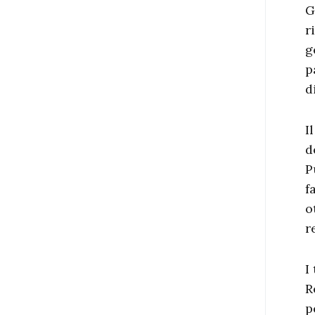
G
r
g
p
d
I
d
P
f
o
r
I
R
p