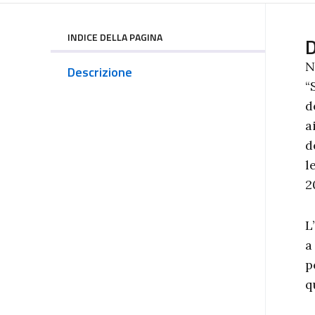
INDICE DELLA PAGINA
D
N
Descrizione
“
d
a
d
l
2
L
a
p
q