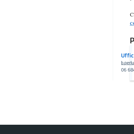
C
c
P
Uffi
b.perl
06 68