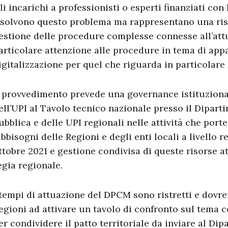
li incarichi a professionisti o esperti finanziati co
isolvono questo problema ma rappresentano una riso
estione delle procedure complesse connesse all’att
articolare attenzione alle procedure in tema di appa
igitalizzazione per quel che riguarda in particolare 
l provvedimento prevede una governance istituziona
ell’UPI al Tavolo tecnico nazionale presso il Dipart
ubblica e delle UPI regionali nelle attività che port
abbisogni delle Regioni e degli enti locali a livello r
ttobre 2021 e gestione condivisa di queste risorse a
egia regionale.
 tempi di attuazione del DPCM sono ristretti e dovre
egioni ad attivare un tavolo di confronto sul tema c
er condividere il patto territoriale da inviare al Dip