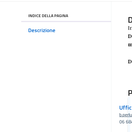
INDICE DELLA PAGINA
D
I
Descrizione
D
m
D
P
Uffi
b.perl
06 68