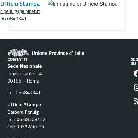
Ufficio Stampa
b.perluigi@upinet.it
06 6840341
CONTATTI
SEG
SU
Sede Nazionale
Piazza Cardelli, 4
00186 – Roma
Tel: 066840341
Ufficio Stampa
Barbara Perluigi
Tel.: 06 68403442
Cell: 3357246489