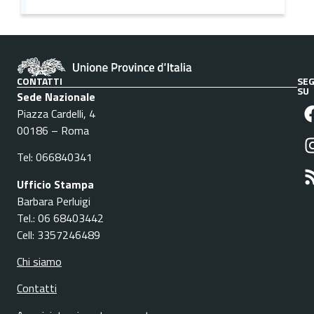
CONTATTI
SEG
SU
Sede Nazionale
Piazza Cardelli, 4
00186 – Roma
Tel: 066840341
Ufficio Stampa
Barbara Perluigi
Tel.: 06 68403442
Cell: 3357246489
Chi siamo
Contatti