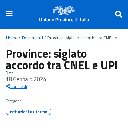
Home
/
Documenti
/
Province: siglato accordo tra CNEL e
UPI
Province: siglato
accordo tra CNEL e UPI
Data:
18 Gennaio 2024
Condividi
Categorie:
Istituzioni e riforme