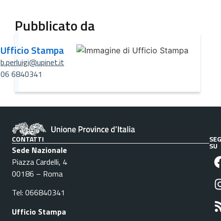
Pubblicato da
Ufficio Stampa
b.perluigi@upinet.it
06 6840341
CONTATTI
SEG
SU
Sede Nazionale
Piazza Cardelli, 4
00186 – Roma
Tel: 066840341
Ufficio Stampa