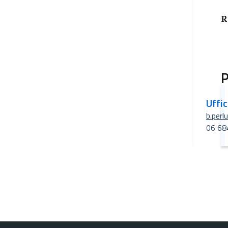
R
P
Uffi
b.perl
06 68