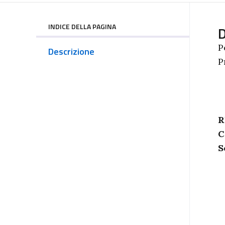
INDICE DELLA PAGINA
D
P
Descrizione
P
R
C
S