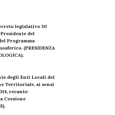
ecreto legislativo 30
l Presidente del
 del Programma
mosferico. (PRESIDENZA
OLOGICA).
te degli Enti Locali del
e Territoriale, ai sensi
014, recante:
la Coesione
E).