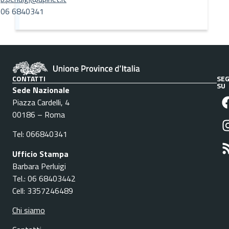
06 6840341
CONTATTI
SEG
SU
Sede Nazionale
Piazza Cardelli, 4
00186 – Roma
Tel: 066840341
Ufficio Stampa
Barbara Perluigi
Tel.: 06 68403442
Cell: 3357246489
Chi siamo