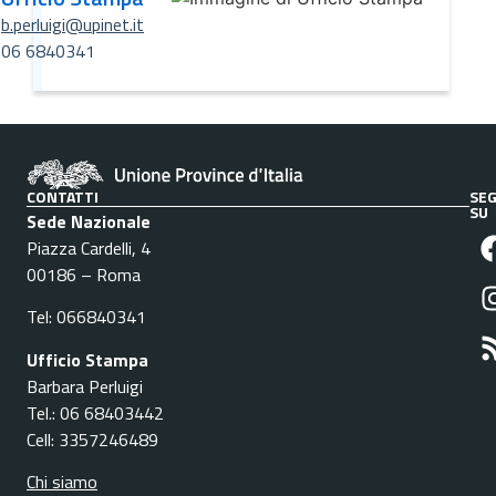
b.perluigi@upinet.it
06 6840341
CONTATTI
SEG
SU
Sede Nazionale
Piazza Cardelli, 4
00186 – Roma
Tel: 066840341
Ufficio Stampa
Barbara Perluigi
Tel.: 06 68403442
Cell: 3357246489
Chi siamo