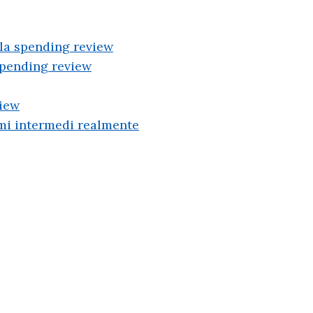
la spending review
spending review
view
sumi intermedi realmente