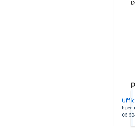
D
P
Uffi
b.perl
06 68