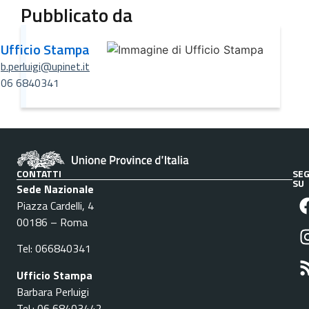
Pubblicato da
Ufficio Stampa
b.perluigi@upinet.it
06 6840341
CONTATTI
SEG
SU
Sede Nazionale
Piazza Cardelli, 4
00186 – Roma
Tel: 066840341
Ufficio Stampa
Barbara Perluigi
Tel.: 06 68403442