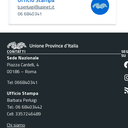
b.perluigi@upinet.it
06 6840341
CONTATTI
SEG
SU
Sede Nazionale
Piazza Cardelli, 4
00186 – Roma
Tel: 066840341
Ufficio Stampa
Barbara Perluigi
Tel.: 06 68403442
Cell: 3357246489
Chi siamo