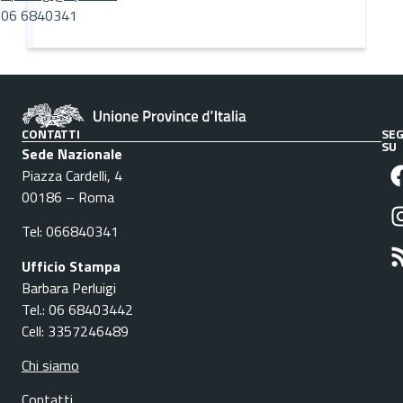
06 6840341
CONTATTI
SEG
SU
Sede Nazionale
Piazza Cardelli, 4
00186 – Roma
Tel: 066840341
Ufficio Stampa
Barbara Perluigi
Tel.: 06 68403442
Cell: 3357246489
Chi siamo
Contatti