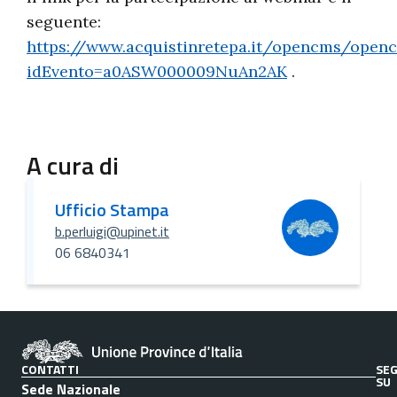
seguente:
https://www.acquistinretepa.it/opencms/open
idEvento=a0ASW000009NuAn2AK
.
A cura di
Ufficio Stampa
b.perluigi@upinet.it
06 6840341
CONTATTI
SEG
SU
Sede Nazionale