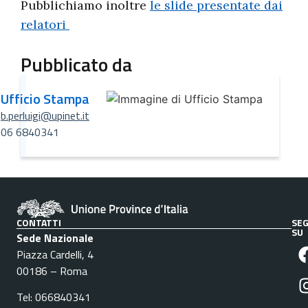
Pubblichiamo inoltre
le slide presentate dai
relatori
Pubblicato da
Ufficio Stampa
b.perluigi@upinet.it
06 6840341
CONTATTI
SEG
SU
Sede Nazionale
Piazza Cardelli, 4
00186 – Roma
Tel: 066840341