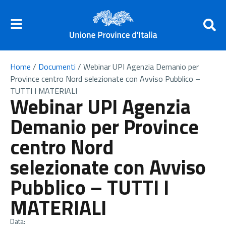
Home
/
Documenti
/
Webinar UPI Agenzia Demanio per
Province centro Nord selezionate con Avviso Pubblico –
TUTTI I MATERIALI
Webinar UPI Agenzia
Demanio per Province
centro Nord
selezionate con Avviso
Pubblico – TUTTI I
MATERIALI
Data: