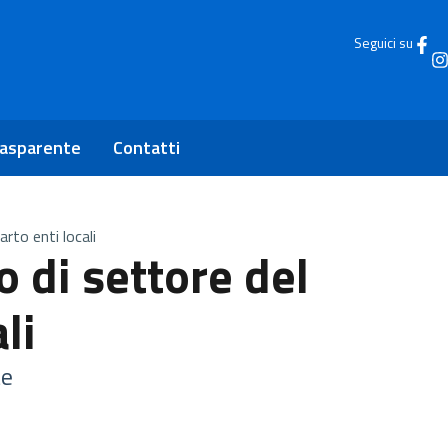
Seguici su
rasparente
Contatti
rto enti locali
 di settore del
li
te