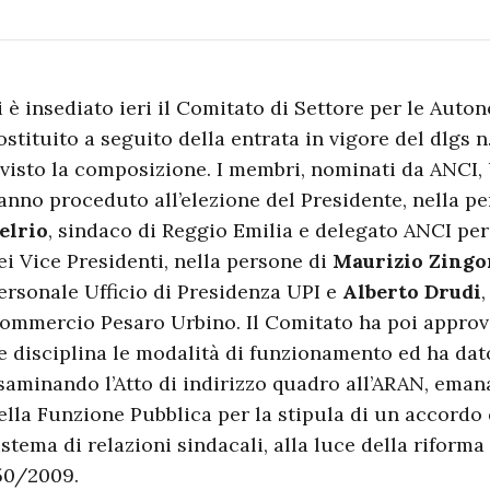
i è insediato ieri il Comitato di Settore per le Auto
ostituito a seguito della entrata in vigore del dlgs 
ivisto la composizione. I membri, nominati da ANCI
anno proceduto all’elezione del Presidente, nella p
elrio
, sindaco di Reggio Emilia e delegato ANCI per 
ei Vice Presidenti, nella persone di
Maurizio Zingo
ersonale Ufficio di Presidenza UPI e
Alberto Drudi
ommercio Pesaro Urbino. Il Comitato ha poi approv
e disciplina le modalità di funzionamento ed ha dato
saminando l’Atto di indirizzo quadro all’ARAN, ema
ella Funzione Pubblica per la stipula di un accordo 
istema di relazioni sindacali, alla luce della riforma
50/2009.