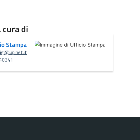
 cura di
cio Stampa
uigi@upinet.it
40341