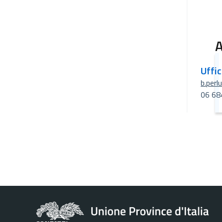
A
Uffi
b.perl
06 68