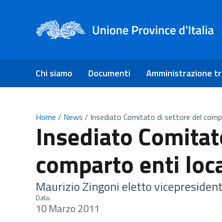
Chi siamo
Documenti
Amministrazione t
Home
/
News
/
Insediato Comitato di settore del compa
Insediato Comitato
comparto enti loca
Maurizio Zingoni eletto vicepresiden
Data:
10 Marzo 2011