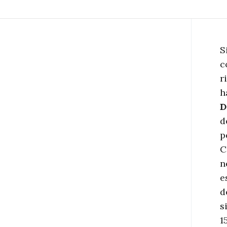
S
c
r
h
D
d
p
C
n
e
d
s
1