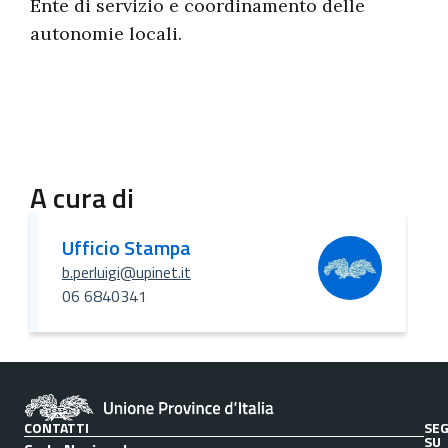
Ente di servizio e coordinamento delle
autonomie locali.
A cura di
Ufficio Stampa
b.perluigi@upinet.it
06 6840341
CONTATTI
SEG
SU