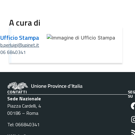
A cura di
Ufficio Stampa
b.perluigi@upinet.it
06 6840341
CONTATTI
SEG
SU
Sede Nazionale
Piazza Cardelli, 4
00186 – Roma
Tel: 066840341