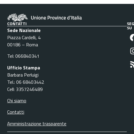
CONTATTI
SEG
SU
Sede Nazionale
Piazza Cardelli, 4
00186 – Roma
Tel: 066840341
Ufficio Stampa
Barbara Perluigi
Tel.: 06 68403442
Cell: 3357246489
Chi siamo
Contatti
Amministrazione trasparente