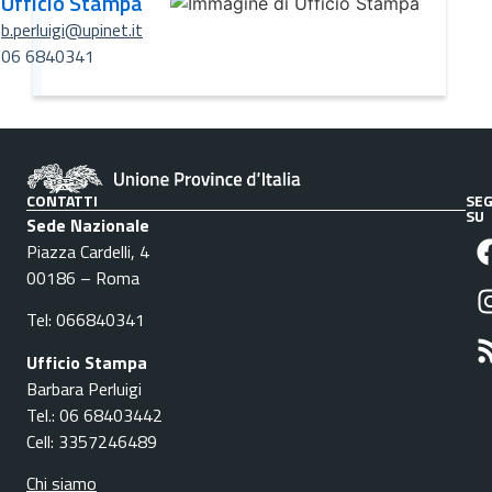
Ufficio Stampa
b.perluigi@upinet.it
06 6840341
CONTATTI
SEG
SU
Sede Nazionale
Piazza Cardelli, 4
00186 – Roma
Tel: 066840341
Ufficio Stampa
Barbara Perluigi
Tel.: 06 68403442
Cell: 3357246489
Chi siamo