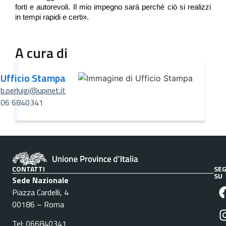
forti e autorevoli. Il mio impegno sarà perché ciò si realizzi
in tempi rapidi e certi».
A cura di
Ufficio Stampa
b.perluigi@upinet.it
06 6840341
CONTATTI
SEG
SU
Sede Nazionale
Piazza Cardelli, 4
00186 – Roma
Tel: 066840341