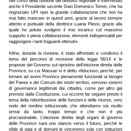
Nel corso della riunione del direttivo regionale è intervenuto
anche il Presidente uscente Gian Domenico Tomei, che ha
ringraziato UPI «per la grande collaborazione che non ha
mai fatto mancare in questi anni, grazie al lavoro sempre
attento e puntuale della direttrice Luana Plessi, grazie alla
quale ho potuto svolgere il mio incarico col massimo
supporto e piena collaborazione, elementi indispensabili per
raggiungere i tanti traguardi ottenuti».
Infine, durante la riunione, è stato affrontato e condiviso il
tema del percorso di revisione della legge 56/14 e le
proposte del Governo sul ripristino dell’elezione diretta delle
Province, su cui Massari si è detto «fiducioso, perché, per
tornare ad avere Province pienamente funzionali ai bisogni
del Paese e dei Comuni dei nostri territori, servono sistemi
di governance legittimati dai cittadini, come per altro già
previsto dalla Costituzione, cui occorre far seguire presto il
tema della ridistribuzione delle funzioni e delle risorse, vero
nodo del riordino istituzionale, che attendiamo sia risolto
ormai da tanto, troppo tempo e che non è più
procrastinabile. L’elezione diretta degli organi di governo
delle Province sarà uno slancio verso il futuro, perché le
sfide di oggi e di domani le vinceremo solo con istituzioni