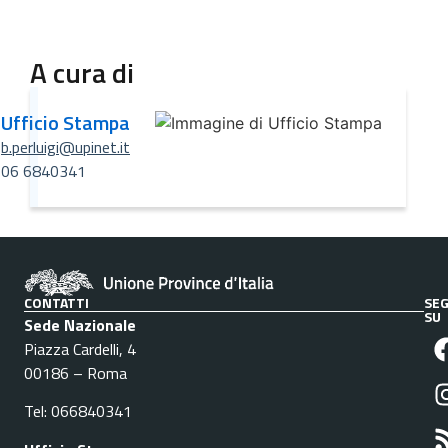
A cura di
Ufficio Stampa
b.perluigi@upinet.it
06 6840341
CONTATTI
SEG
SU
Sede Nazionale
Piazza Cardelli, 4
00186 – Roma
Tel: 066840341