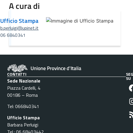
A cura di
Ufficio Stampa
b.perluigi@upinet.it
06 6840341
CONTATTI
SEG
SU
Sede Nazionale
Piazza Cardelli, 4
00186 – Roma
Tel: 066840341
Ufficio Stampa
Barbara Perluigi
Tel.: 06 68403442