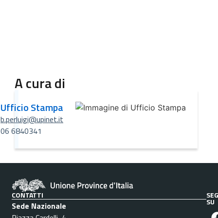
A cura di
Ufficio Stampa
b.perluigi@upinet.it
06 6840341
CONTATTI
SEG
SU
Sede Nazionale
Piazza Cardelli, 4