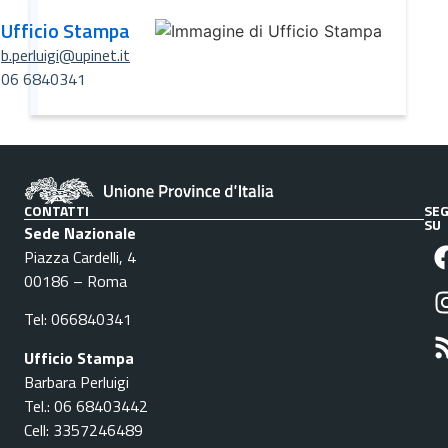
Ufficio Stampa
b.perluigi@upinet.it
06 6840341
CONTATTI
SEG
SU
Sede Nazionale
Piazza Cardelli, 4
00186 – Roma
Tel: 066840341
Ufficio Stampa
Barbara Perluigi
Tel.: 06 68403442
Cell: 3357246489