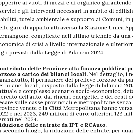
opperire ai vuoti di mezzi e di organico garantend
 servizi e gli interventi necessari in ambito di ediliz
iabilità, tutela ambientale e supporto ai Comuni, in 
elle gare di appalto attraverso la Stazione Unica App
ermangono, complicate nell’ultimo triennio da una 
conomica di crisi a livello internazionale e ulterior
agli previsti dalla Legge di Bilancio 2024.
ontributo delle Province alla finanza pubblica: p
orzoso a carico dei bilanci locali.
Nel dettaglio, i 
nnanzitutto, il permanere del prelievo forzoso da par
ei bilanci locali, disposto dalla legge di bilancio 20
’attuale e complesso scenario socio-economico, dete
ercato dell’auto, dai rincari energetici e dei costi 
esare sulle casse provinciali e metropolitane senza 
rovince venete e la Città Metropolitana hanno vers
022 e nel 2023, 249 milioni di euro; ulteriori 123 m
ersati nel 2024.
iduzione delle entrate da IPT e RCAuto.
n secondo luogo, la riduzione delle entrate: per qua