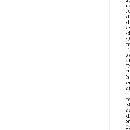
s
f
d
d
a
c
Q
n
l
s
a
E
P
h
e
s
r
p
M
s
d
S
I