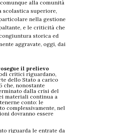
o comunque alla comunità
ia scolastica superiore,
particolare nella gestione
altante, e le criticità che
congiuntura storica ed
mente aggravate, oggi, dai
rosegue il prelievo
nodi critici riguardano,
te dello Stato a carico
15 che, nonostante
rminato dalla crisi del
dei materiali continua a
tenerne conto: le
ato complessivamente, nel
ilioni dovranno essere
nto riguarda le entrate da