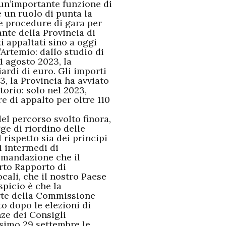
un’importante funzione di
e un ruolo di punta la
le procedure di gara per
ante della Provincia di
ti appaltati sino a oggi
’Artemio: dallo studio di
1 agosto 2023, la
ardi di euro. Gli importi
, la Provincia ha avviato
itorio: solo nel 2023,
e di appalto per oltre 110
del percorso svolto finora,
ge di riordino delle
 rispetto sia dei principi
i intermedi di
omandazione che il
arto Rapporto di
ali, che il nostro Paese
spicio è che la
arte della Commissione
to dopo le elezioni di
ze dei Consigli
ssimo 29 settembre le