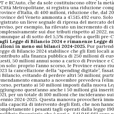
PT e RCAuto, che da sole costituiscono oltre la metà
 Città Metropolitane, si registra una riduzione comple
rovince d’Italia, di 400 milioni, riduzione che, dal 20
rovince del Veneto ammonta a 47.515.492 euro. Solo 
egistrato un lieve segnale di ripresa del mercato dell
reviso, per esempio, ha rilevato un incremento di ci
omplessivamente sui due tributi rispetto al 2022, n
omunque al di sotto del 5,5% rispetto a quelli pre-C
agli Legge di Bilancio 2024 e rimanenze Legge di 
ilioni in meno sui bilanci 2024-2025.
Pur partend
egge di Bilancio 2024 stabilisce che gli Enti locali 
ontributo alla finanza pubblica di 250 milioni di eur
uesti, 50 milioni annui sono a carico di Province e 
on solo: proprio l’anno scorso, le Province erano riu
023 la cancellazione della “spending digitale”, fiss
i Bilancio, evitando di perdere altri 50 milioni; purt
’emendamento emanato a novembre prevedeva l’elimi
corso, pertanto ai 50 milioni imposti dalla nuova Le
ggiungono quest’anno anche i 50 milioni già inseriti
021, per un totale di 100 milioni che incideranno sui
iennio 2024-2025. Questa manovra provocherà immedi
ulla capacità di intervento degli Enti, che non hann
ompletamente i pesanti tagli operati dalla legge 19
quilibrio finanziario che è pari a -841.946.661 euro pe