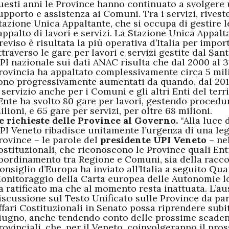
uesti anni le Province hanno continuato a svolgere 
upporto e assistenza ai Comuni. Tra i servizi, rivest
tazione Unica Appaltante, che si occupa di gestire 
’appalto di lavori e servizi. La Stazione Unica Appalt
reviso è risultata la più operativa d’Italia per impor
ttraverso le gare per lavori e servizi gestite dal Sant
PI nazionale sui dati ANAC risulta che dal 2000 al 3
rovincia ha appaltato complessivamente circa 5 mili
ono progressivamente aumentati da quando, dal 2013
l servizio anche per i Comuni e gli altri Enti del terr
’Ente ha svolto
80 gare per lavori, gestendo procedur
ilioni, e 65 gare per servizi, per oltre 68 milioni.
e richieste delle Province al Governo.
“Alla luce 
PI Veneto ribadisce unitamente l’urgenza di una leg
rovince – le parole del
presidente UPI Veneto
– nel
ostituzionali, che riconoscono le Province quali Ent
oordinamento tra Regione e Comuni, sia della racc
onsiglio d’Europa ha inviato all’Italia a seguito Qu
onitoraggio della Carta europea delle Autonomie loc
a ratificato ma che al momento resta inattuata. L’au
iscussione sul Testo Unificato sulle Province da p
ffari Costituzionali in Senato possa riprendere subi
iugno, anche tendendo conto delle prossime scaden
rovinciali, che, per il Veneto, coinvolgeranno il pro