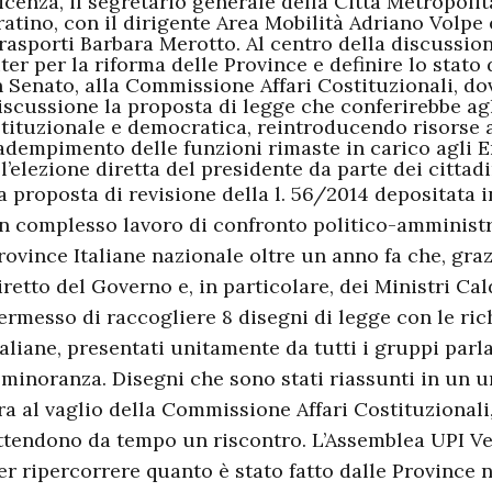
icenza, il segretario generale della Città Metropoli
ratino, con il dirigente Area Mobilità Adriano Volpe 
rasporti Barbara Merotto. Al centro della discussion
’iter per la riforma delle Province e definire lo stat
n Senato, alla Commissione Affari Costituzionali, do
iscussione la proposta di legge che conferirebbe ag
stituzionale e democratica, reintroducendo risorse
’adempimento delle funzioni rimaste in carico agli En
 l’elezione diretta del presidente da parte dei cittadi
a proposta di revisione della l. 56/2014 depositata in
n complesso lavoro di confronto politico-amministr
rovince Italiane nazionale oltre un anno fa che, gra
iretto del Governo e, in particolare, dei Ministri Cal
ermesso di raccogliere 8 disegni di legge con le ric
taliane, presentati unitamente da tutti i gruppi par
 minoranza. Disegni che sono stati riassunti in un 
ra al vaglio della Commissione Affari Costituzionali,
ttendono da tempo un riscontro. L’Assemblea UPI V
er ripercorrere quanto è stato fatto dalle Province n