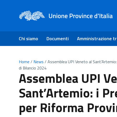
Chi siamo
Documenti
Amministrazione t
Home
/
News
/
Assemblea UPI Veneto al Sant’Artemio: i
di Bilancio 2024
Assemblea UPI Ve
Sant’Artemio: i Pr
per Riforma Provin