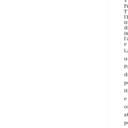
V
F
T
l
i
d
i
l
e
L
u
P
d
p
i
e
o
a
p