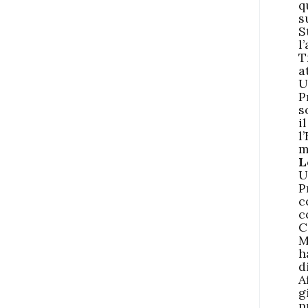
q
s
S
l
T
a
U
P
s
i
l
m
L
U
P
c
c
C
M
h
d
A
g
p