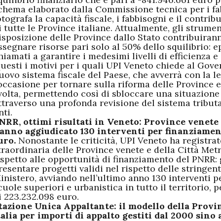
chema elaborato dalla Commissione tecnica per i fa
otografa la capacità fiscale, i fabbisogni e il contrib
i tutte le Province italiane. Attualmente, gli strume
isposizione delle Province dallo Stato contribuiranno
ssegnare risorse pari solo al 50% dello squilibrio: e
hiamati a garantire i medesimi livelli di efficienza e s
uesti i motivi per i quali UPI Veneto chiede al Gove
uovo sistema fiscale del Paese, che avverrà con la l
’occasione per tornare sulla riforma delle Province 
volta, permettendo così di sbloccare una situazione
ttraverso una profonda revisione del sistema tributa
nti.
NRR, ottimi risultati in Veneto: Province venete
anno aggiudicato 130 interventi per finanziamenti
uro.
Nonostante le criticità, UPI Veneto ha registra
traordinaria delle Province venete e della Città Met
ispetto alle opportunità di finanziamento del PNRR: g
resentare progetti validi nel rispetto delle stringent
inistero, avviando nell’ultimo anno 130 interventi pe
cuole superiori e urbanistica in tutto il territorio,
i
223.232.098 euro
.
tazione Unica Appaltante: il modello della Provi
talia per importi di appalto gestiti dal 2000 sino 