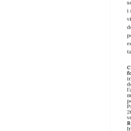
s
i
v
d
p
e
t
C
f
i
d
l
m
p
P
2
v
R
I