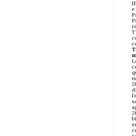
I
e
P
P
r
T
c
c
T
m
L
c
q
n
2
d
l
s
a
2
b
s
c
s