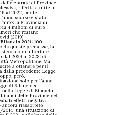
 delle entrate di Province
ssiva, riferita a tutte le
19 al 2022, per le
l’anno scorso è stato
’auto: la Provincia di
rca 4 milioni di euro
umeri che restano
ovid (2019).
Bilancio 2021: 100
o da queste premesse, la
assicurino un ulteriore
o dal 2024 al 2028: di
Città Metropolitane. Ma
scite a ottenere per il
ata dalla precedente Legge
roppo, però,
nazione solo per l’anno
gge di Bilancio si
 nella Legge di Bilancio
 bilanci delle Province nel
ati effetti negativi
o ancora riassorbito
0/2014: una situazione di
r il 2021, sulla base dello