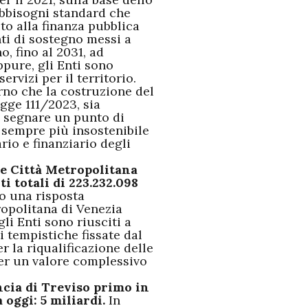
bbisogni standard che
uto alla finanza pubblica
nti di sostegno messi a
, fino al 2031, ad
ppure, gli Enti sono
ervizi per il territorio.
rno che la costruzione del
egge 111/2023, sia
e segnare un punto di
 sempre più insostenibile
rio e finanziario degli
 e Città Metropolitana
 totali di 223.232.098
to una risposta
ropolitana di Venezia
li Enti sono riusciti a
i tempistiche fissate dal
r la riqualificazione delle
 per un valore complessivo
ncia di Treviso primo in
a oggi: 5 miliardi.
In