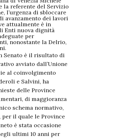
tana di Venezia Michele
e la referente del Servizio
e, l’urgenza di sbloccare
o di avanzamento dei lavori
ve attualmente è in
li Enti nuova dignità
 adeguate per
ti, nonostante la Delrio,
ni.
 Senato è il risultato di
ativo avviato dall’Unione
zie al coinvolgimento
deroli e Salvini, ha
hieste delle Province
lamentari, di maggioranza
unico schema normativo,
 per il quale le Province
eneto è
stata
occasione
egli ultimi 10 anni per