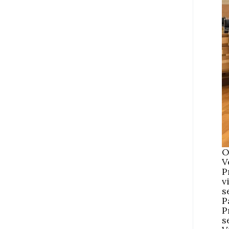
O
V
P
v
s
P
P
s