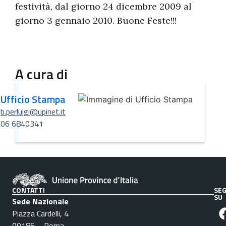
festività, dal giorno 24 dicembre 2009 al
giorno 3 gennaio 2010. Buone Feste!!!
A cura di
Ufficio Stampa
b.perluigi@upinet.it
06 6840341
CONTATTI
SEG
SU
Sede Nazionale
Piazza Cardelli, 4
00186 – Roma