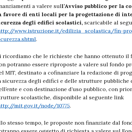
inanziamenti a valere sul
l’Avviso pubblico
per la c
n favore di enti locali per la progettazione di in
icurezza degli edifici scolastici,
scaricabile al segu
ttp://www.istruzione.it/edilizia_scolastica/fin-pro
icurezza.shtml
.
i ricordiamo che le richieste che hanno ottenuto il
on potranno essere riproposte a valere sul fondo pr
el MIT, destinato a cofinanziare la redazione di proge
n sicurezza degli edifici e delle strutture pubbliche
ell’ente e con destinazione d’uso pubblico, con priorit
trutture scolastiche, disponibile al seguente link
ttp://mit.gov.it/node/10775
.
llo stesso tempo, le proposte non finanziate dal fo
otranno essere oggetto di richiesta a valere sul Fo