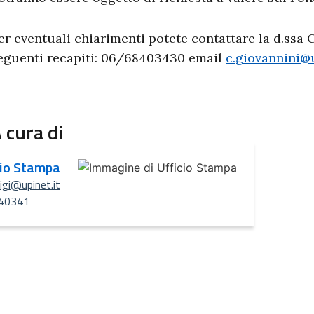
er eventuali chiarimenti potete contattare la d.ssa 
eguenti recapiti: 06/68403430 email
c.giovannini@u
 cura di
cio Stampa
uigi@upinet.it
40341