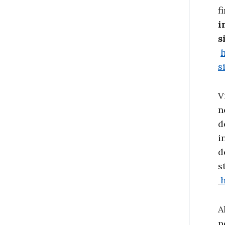
f
i
s
h
s
V
n
d
i
d
s
h
A
p