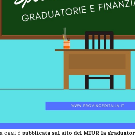
a oggi è
pubblicata sul sito del MIUR la graduator