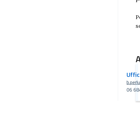
P
s
A
Uffi
b.perl
06 68