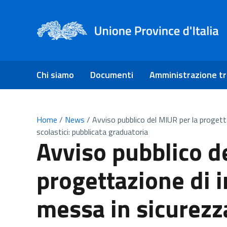
Chi siamo
Documenti
Amministrazione t
Home
/
News
/
Avviso pubblico del MIUR per la progettaz
scolastici: pubblicata graduatoria
Avviso pubblico d
progettazione di i
messa in sicurezza