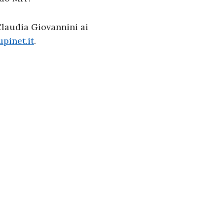
Claudia Giovannini ai
pinet.it
.