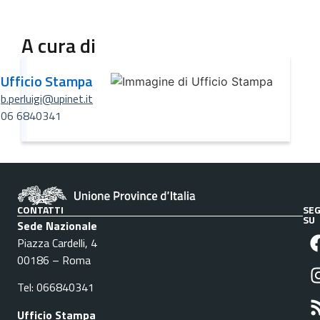
A cura di
Ufficio Stampa
b.perluigi@upinet.it
06 6840341
CONTATTI
SEG
SU
Sede Nazionale
Piazza Cardelli, 4
00186 – Roma
Tel: 066840341
Ufficio Stampa