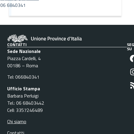
06 6840341
CONTATTI
SEG
SU
Sede Nazionale
Piazza Cardelli, 4
00186 – Roma
Tel: 066840341
Ufficio Stampa
Barbara Perluigi
Tel.: 06 68403442
Cell: 3357246489
Chi siamo
Contatti