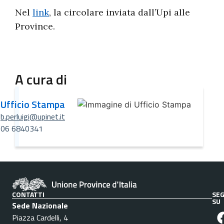
Nel
link
, la circolare inviata dall’Upi alle
Province.
A cura di
Ufficio Stampa
b.perluigi@upinet.it
06 6840341
CONTATTI
SEG
SU
Sede Nazionale
Piazza Cardelli, 4