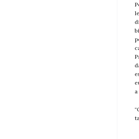
P
l
d
b
p
c
P
d
e
e
a
“
t