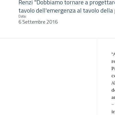
Renzi "Dobbiamo tornare a progettare. 
tavolo dell'emergenza al tavolo della
Data:
6 Settembre 2016
“
r
P
c
A
d
a
–
i