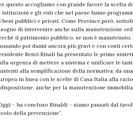
er questo accogliamo con grande favore la scelta di
e istituzioni e gli enti che nel paese fanno progra
i beni pubblici e privati. Come Province,però, sotto
isogno di intervenire anche sulla manutenzione ordi
erchè il patrimonio pubblico, se non è manutenuto, r
ausando poi danni ancora più gravi e con costi certa
residente Renzi Rinali ha presentato le prime sintet
alla urgenza di mettere a sistema e unificare le tant
sistenti alla semplificazione della normativa; da 
uropea in linea con le scelte di Casa Italia alla razi
 disposizione, anche per la manutenzione immobilia
Oggi – ha concluso Rinaldi – siamo passati dal tavo
avolo della prevenzione”.