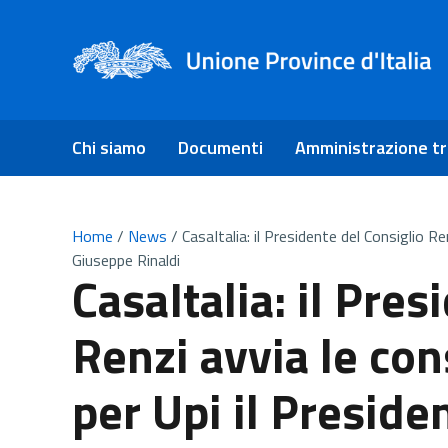
Chi siamo
Documenti
Amministrazione t
Home
/
News
/
CasaItalia: il Presidente del Consiglio Re
Giuseppe Rinaldi
CasaItalia: il Pres
Renzi avvia le con
per Upi il Preside