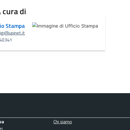
 cura di
cio Stampa
uigi@upinet.it
40341
pa
Chi siamo
gi