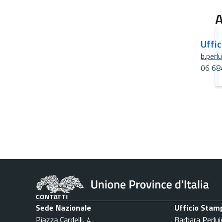
A
Uffi
b.perl
06 68
CONTATTI
Sede Nazionale
Ufficio Stam
Piazza Cardelli, 4
Barbara Perlui