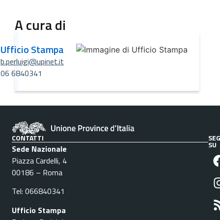
A cura di
Ufficio Stampa
b.perluigi@upinet.it
06 6840341
CONTATTI
SEG
SU
Sede Nazionale
Piazza Cardelli, 4
00186 – Roma
Tel: 066840341
Ufficio Stampa