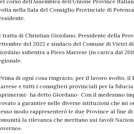
el corso dell’Assemblea dell’Unione Province Italiane
volta nella Sala del Consiglio Provinciale di Potenza,
residente.
i tratta di Christian Giordano, Presidente della Prov
ettembre del 2022 e sindaco del Comune di Vietri di
iordano subentra a Piero Marrese (in carica dal 2019
egionale.
Prima di ogni cosa ringrazio, per il lavoro svolto, i
arrese e tutti i consiglieri provinciali per la fiduc
sprimermi- ha detto Giordano- Con il medesimo im
rovato a garantire nelle diverse istituzioni che mi o
tesso modo rappresenterò le due Province al fine di 
omunità la rilevanza che meritano sui tavoli Naziona
overno».