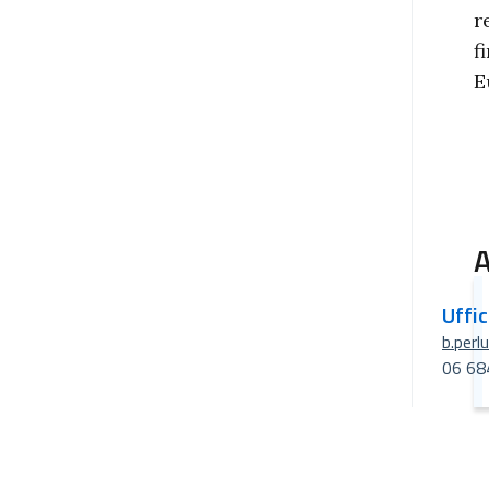
r
f
E
A
Uffi
b.perl
06 68