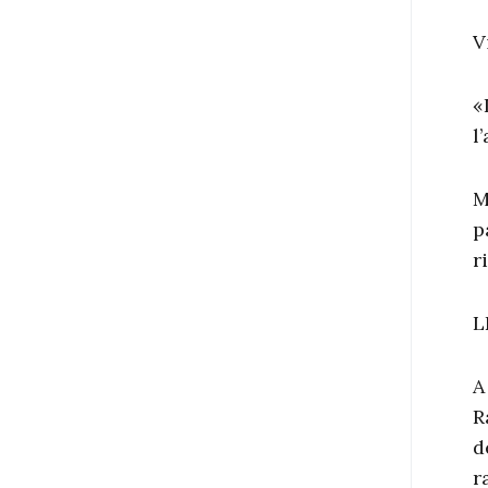
V
«
l
M
p
r
L
A
R
d
r