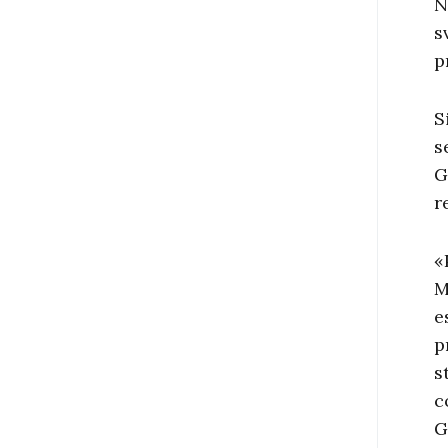
N
s
p
S
s
G
r
«
M
e
p
s
c
G