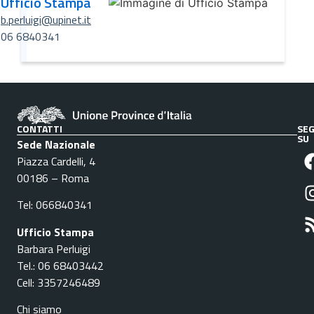
Ufficio Stampa
b.perluigi@upinet.it
06 6840341
CONTATTI
SEG
SU
Sede Nazionale
Piazza Cardelli, 4
00186 – Roma
Tel: 066840341
Ufficio Stampa
Barbara Perluigi
Tel.: 06 68403442
Cell: 3357246489
Chi siamo