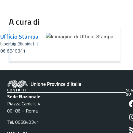
A cura di
Ufficio Stampa
b.perluigi@upinet.it
06 6840341
CONTATTI
SEG
SU
Sede Nazionale
Piazza Cardelli, 4
00186 – Roma
Tel: 066840341