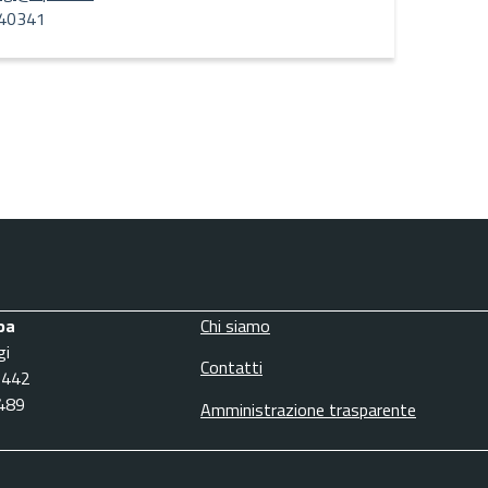
40341
pa
Chi siamo
gi
Contatti
3442
6489
Amministrazione trasparente