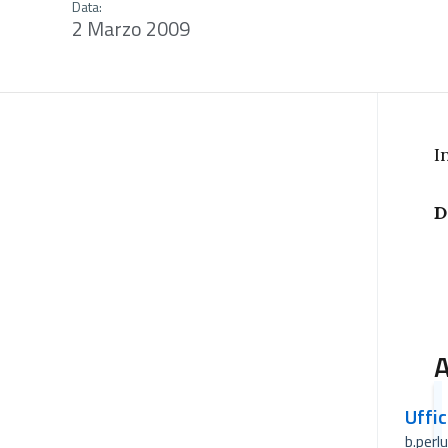
Data:
2 Marzo 2009
I
D
A
Uffi
b.perl