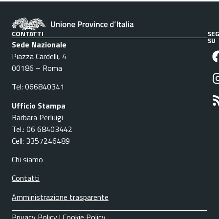
CONTATTI
SEG
SU
Sede Nazionale
Piazza Cardelli, 4
00186 – Roma
Tel: 066840341
Ufficio Stampa
Barbara Perluigi
Tel.: 06 68403442
Cell: 3357246489
Chi siamo
Contatti
Amministrazione trasparente
Privacy Policy
|
Cookie Policy