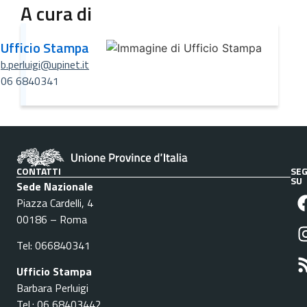
A cura di
Ufficio Stampa
b.perluigi@upinet.it
06 6840341
CONTATTI
SEG
SU
Sede Nazionale
Piazza Cardelli, 4
00186 – Roma
Tel: 066840341
Ufficio Stampa
Barbara Perluigi
Tel.: 06 68403442