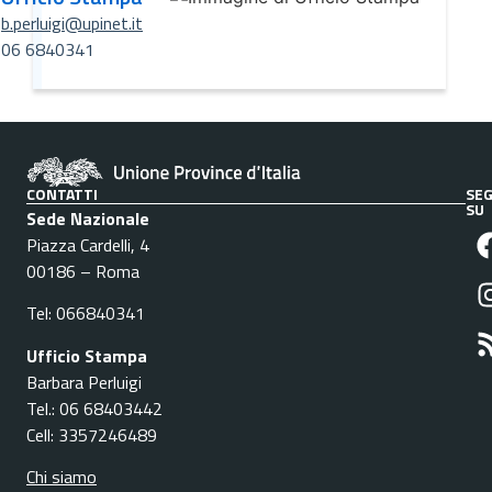
b.perluigi@upinet.it
06 6840341
CONTATTI
SEG
SU
Sede Nazionale
Piazza Cardelli, 4
00186 – Roma
Tel: 066840341
Ufficio Stampa
Barbara Perluigi
Tel.: 06 68403442
Cell: 3357246489
Chi siamo