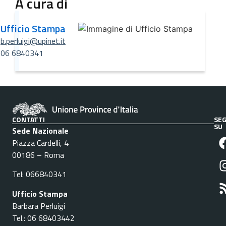
A cura di
Ufficio Stampa
b.perluigi@upinet.it
06 6840341
CONTATTI
SEG
SU
Sede Nazionale
Piazza Cardelli, 4
00186 – Roma
Tel: 066840341
Ufficio Stampa
Barbara Perluigi
Tel.: 06 68403442