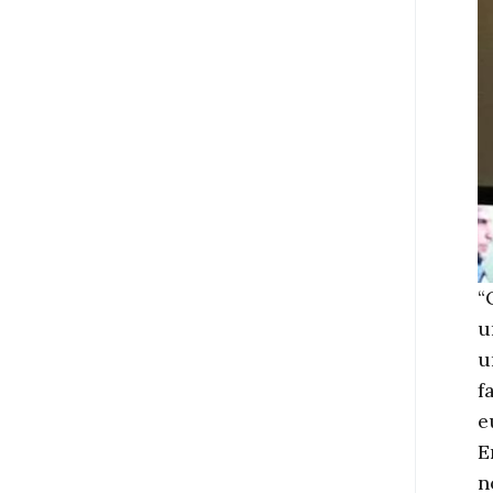
“
u
u
f
e
E
n