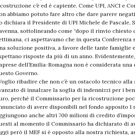
icostruzione c’è ed è capiente. Come UPI, ANCI e Co
on abbiamo potuto fare altro che dare parere negati
o dichiara il Presidente di UPI Michele de Pascale, 
avenna, sottolineando come “dopo il rinvio chiesto 
ettimana, ci aspettavamo che in questa Conferenza s
na soluzione positiva, a favore delle tante famiglie
spettano risposte da più di un anno. Evidentemente, 
mprese dell’Emilia-Romagna non è considerata una 
uesto Governo.
Voglio ribadire che non c’è un ostacolo tecnico alla
vanzato di innalzare la soglia di indennizzi per i be
uro, perché il Commissario per la ricostruzione poch
nnunciato di avere disponibili nel fondo apposito 1 
ggiungono anche altri 700 milioni di credito d’impos
uesti al momento il Commissario ha dichiarato di av
ggi però il MEF si è opposto alla nostra richiesta,