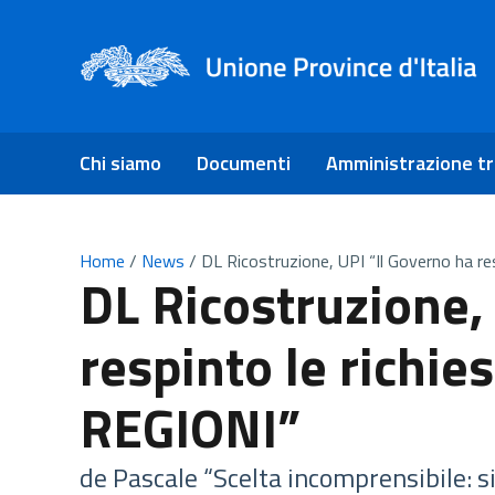
Chi siamo
Documenti
Amministrazione t
Home
/
News
/
DL Ricostruzione, UPI “Il Governo ha re
DL Ricostruzione,
respinto le richie
REGIONI”
de Pascale “Scelta incomprensibile: si