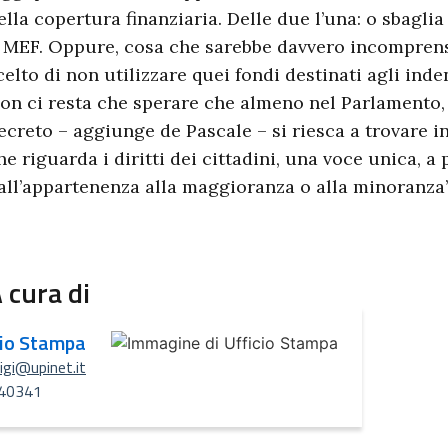
ella copertura finanziaria. Delle due l’una: o sbagli
l MEF. Oppure, cosa che sarebbe davvero incomprens
celto di non utilizzare quei fondi destinati agli inde
on ci resta che sperare che almeno nel Parlamento, 
ecreto – aggiunge de Pascale – si riesca a trovare 
he riguarda i diritti dei cittadini, una voce unica, a
all’appartenenza alla maggioranza o alla minoranza”
 cura di
cio Stampa
uigi@upinet.it
40341