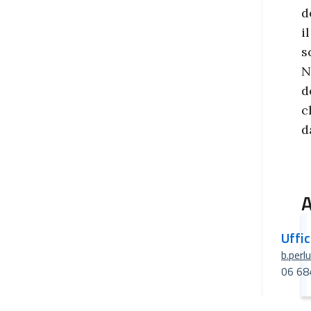
d
i
s
N
d
c
d
A
Uffi
b.perl
06 68