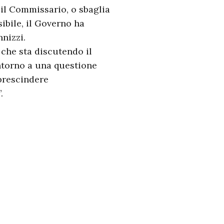
a il Commissario, o sbaglia
ibile, il Governo ha
nnizzi.
che sta discutendo il
intorno a una questione
 prescindere
.