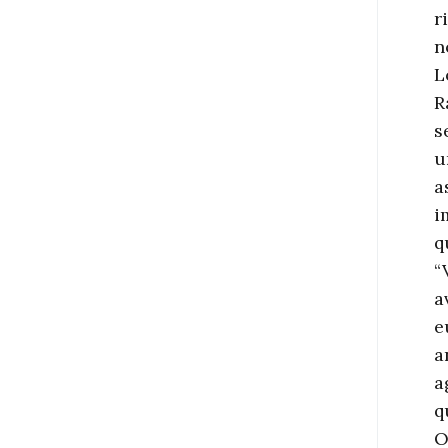
r
n
L
R
s
u
a
i
q
“
a
e
a
a
q
O