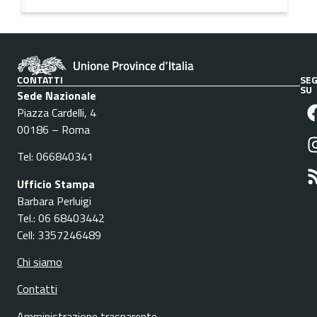
CONTATTI
SEG
SU
Sede Nazionale
Piazza Cardelli, 4
00186 – Roma
Tel: 066840341
Ufficio Stampa
Barbara Perluigi
Tel.: 06 68403442
Cell: 3357246489
Chi siamo
Contatti
Amministrazione trasparente