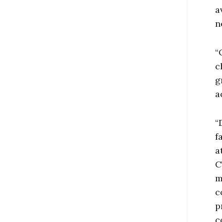
a
n
“
c
g
a
“
f
a
C
m
c
p
c