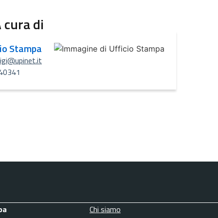
 cura di
cio Stampa
uigi@upinet.it
40341
pa
Chi siamo