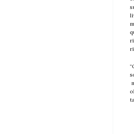
s
l
m
q
r
r
“
s
m
o
t