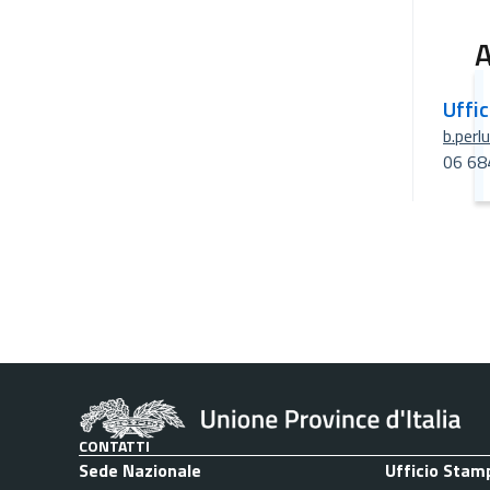
A
Uffi
b.perl
06 68
CONTATTI
Sede Nazionale
Ufficio Stam