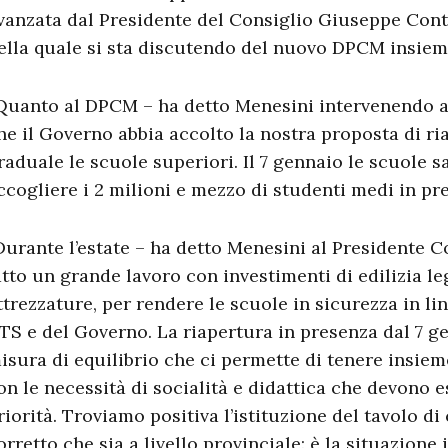
vanzata dal Presidente del Consiglio Giuseppe Cont
ella quale si sta discutendo del nuovo DPCM insiem
Quanto al DPCM – ha detto Menesini intervenendo a
he il Governo abbia accolto la nostra proposta di ri
raduale le scuole superiori. Il 7 gennaio le scuole 
ccogliere i 2 milioni e mezzo di studenti medi in pre
Durante l’estate – ha detto Menesini al Presidente 
atto un grande lavoro con investimenti di edilizia le
ttrezzature, per rendere le scuole in sicurezza in lin
TS e del Governo. La riapertura in presenza dal 7 g
isura di equilibrio che ci permette di tenere insiem
on le necessità di socialità e didattica che devono 
riorità. Troviamo positiva l’istituzione del tavolo d
orretto che sia a livello provinciale: è la situazione 