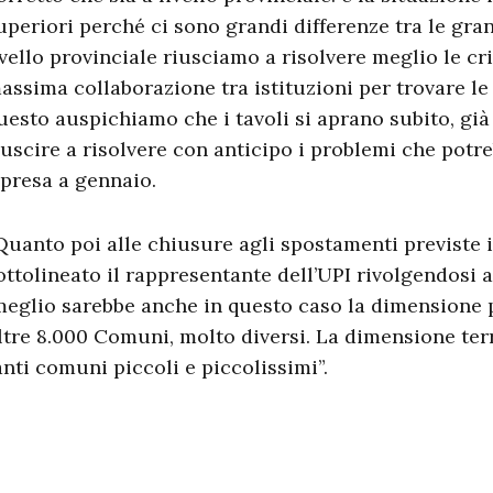
uperiori perché ci sono grandi differenze tra le grand
ivello provinciale riusciamo a risolvere meglio le crit
assima collaborazione tra istituzioni per trovare le 
uesto auspichiamo che i tavoli si aprano subito, già
iuscire a risolvere con anticipo i problemi che potr
ipresa a gennaio.
Quanto poi alle chiusure agli spostamenti previste
ottolineato il rappresentante dell’UPI rivolgendosi 
eglio sarebbe anche in questo caso la dimensione pro
ltre 8.000 Comuni, molto diversi. La dimensione terri
anti comuni piccoli e piccolissimi”.