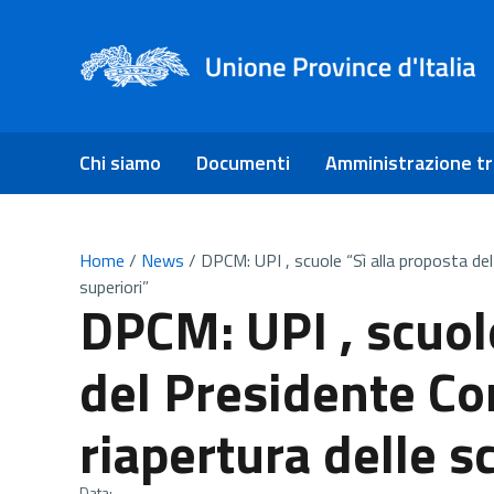
Chi siamo
Documenti
Amministrazione t
Home
/
News
/
DPCM: UPI , scuole “Sì alla proposta del
superiori”
DPCM: UPI , scuole
del Presidente Con
riapertura delle s
Data: