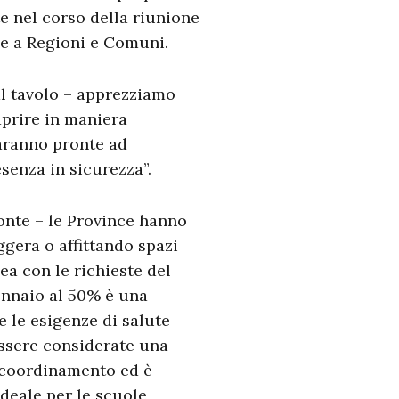
e nel corso della riunione
e a Regioni e Comuni.
l tavolo – apprezziamo
aprire in maniera
saranno pronte ad
senza in sicurezza”.
Conte – le Province hanno
ggera o affittando spazi
ea con le richieste del
ennaio al 50% è una
e le esigenze di salute
essere considerate una
i coordinamento ed è
ideale per le scuole