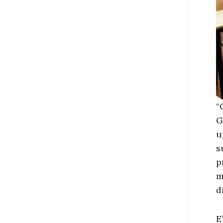
“
G
u
s
p
m
d
E