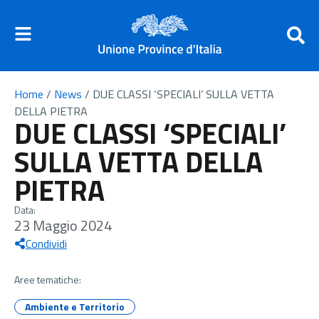
Home
/
News
/
DUE CLASSI ‘SPECIALI’ SULLA VETTA
DELLA PIETRA
DUE CLASSI ‘SPECIALI’
SULLA VETTA DELLA
PIETRA
Data:
23 Maggio 2024
Condividi
Aree tematiche:
Ambiente e Territorio