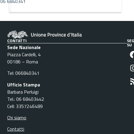
06 6840341
CONTATTI
SEG
SU
Sede Nazionale
Piazza Cardelli, 4
00186 – Roma
Tel: 066840341
Ufficio Stampa
Barbara Perluigi
Tel.: 06 68403442
Cell: 3357246489
Chi siamo
Contatti