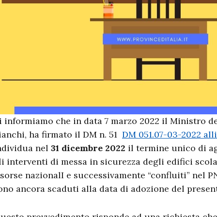
i informiamo che in data 7 marzo 2022 il Ministro del
ianchi, ha firmato il DM n. 51
DM 051.07-03-2022 al
ndividua nel
31 dicembre 2022
il termine unico di a
li interventi di messa in sicurezza degli edifici scola
isorse nazionalI e successivamente “confluiti” nel P
ono ancora scaduti alla data di adozione del presen
uesto provvedimento risponde ad una richiesta che 