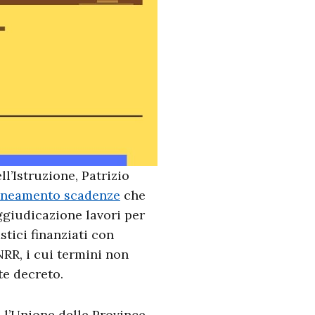
l’Istruzione, Patrizio
lineamento scadenze
che
ggiudicazione lavori per
stici finanziati con
NRR, i cui termini non
te decreto.
l’Unione delle Province