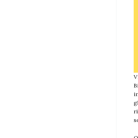
V
B
i
g
r
s
Q