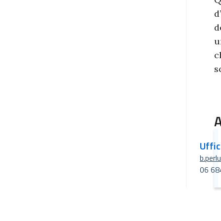
d
d
u
c
s
A
Uffi
b.perl
06 68