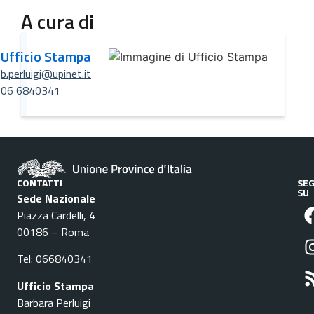
A cura di
Ufficio Stampa
b.perluigi@upinet.it
06 6840341
CONTATTI
SEG
SU
Sede Nazionale
Piazza Cardelli, 4
00186 – Roma
Tel: 066840341
Ufficio Stampa
Barbara Perluigi