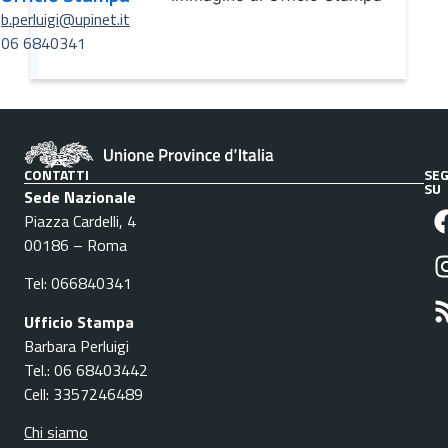
b.perluigi@upinet.it
06 6840341
CONTATTI
SEG
SU
Sede Nazionale
Piazza Cardelli, 4
00186 – Roma
Tel: 066840341
Ufficio Stampa
Barbara Perluigi
Tel.: 06 68403442
Cell: 3357246489
Chi siamo